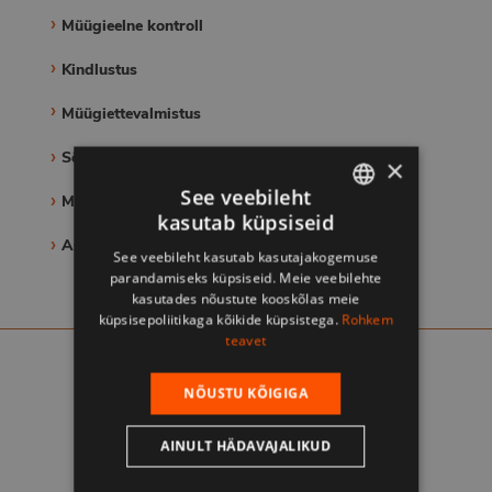
Müügieelne kontroll
Kindlustus
Müügiettevalmistus
Sõidukite hindamine
×
See veebileht
Mobile Autokeskuse müügivahendusteenus
kasutab küpsiseid
ESTONIAN
Asendusauto
See veebileht kasutab kasutajakogemuse
ПО-РУССКИ
parandamiseks küpsiseid. Meie veebilehte
kasutades nõustute kooskõlas meie
küpsisepoliitikaga kõikide küpsistega.
Rohkem
teavet
NÕUSTU KÕIGIGA
AINULT HÄDAVAJALIKUD