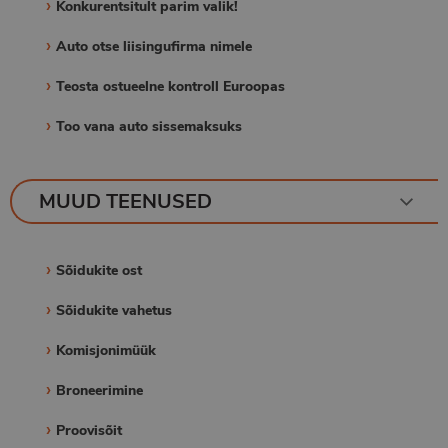
Konkurentsitult parim valik!
Auto otse liisingufirma nimele
Teosta ostueelne kontroll Euroopas
Too vana auto sissemaksuks
MUUD TEENUSED
Sõidukite ost
Sõidukite vahetus
Komisjonimüük
Broneerimine
Proovisõit