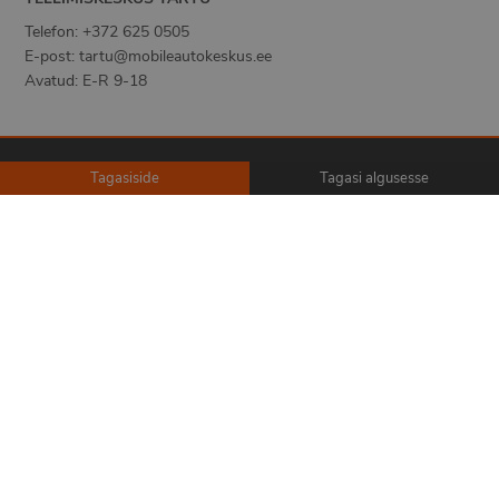
Telefon
:
+372 625 0505
E-post
:
tartu@mobileautokeskus.ee
Avatud: E-R 9-18
Tagasiside
Tagasi algusesse
Teenuse tingimused
Privaatsus ja turvalisus
Küpsised
Romusõidukite keskkonnasõbralik käitlemine
© 2024 Moneklar OÜ, Kõik õigused kaitstud