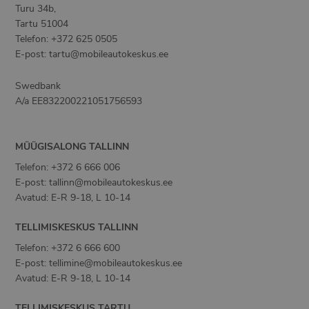
Turu 34b
,
Tartu
51004
Telefon
:
+372 625 0505
E-post
:
tartu@mobileautokeskus.ee
Swedbank
A/a
EE832200221051756593
MÜÜGISALONG TALLINN
Telefon
:
+372 6 666 006
E-post
:
tallinn@mobileautokeskus.ee
Avatud: E-R 9-18, L 10-14
TELLIMISKESKUS TALLINN
Telefon
:
+372 6 666 600
E-post
:
tellimine@mobileautokeskus.ee
Avatud: E-R 9-18, L 10-14
TELLIMISKESKUS TARTU