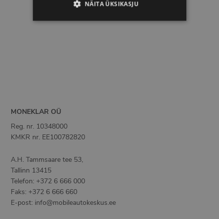
NÄITA ÜKSIKASJU
MONEKLAR OÜ
Reg. nr.
10348000
KMKR nr.
EE100782820
A.H. Tammsaare tee 53
,
Tallinn
13415
Telefon
:
+372 6 666 000
Faks
:
+372 6 666 660
E-post
:
info@mobileautokeskus.ee